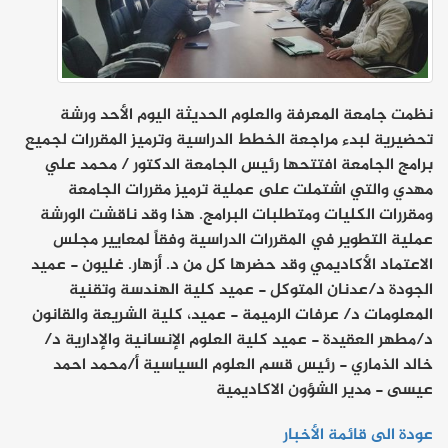
نظمت جامعة المعرفة والعلوم الحديثة اليوم الأحد ورشة
تحضيرية لبدء مراجعة الخطط الدراسية وترميز المقررات لجميع
برامج الجامعة افتتحها رئيس الجامعة الدكتور / محمد علي
مهدي والتي اشتملت على عملية ترميز مقررات الجامعة
ومقررات الكليات ومتطلبات البرامج. هذا وقد ناقشت الورشة
عملية التطوير في المقررات الدراسية وفقاً لمعايير مجلس
الاعتماد الأكاديمي وقد حضرها كل من د. أزهار. غليون - عميد
الجودة د/عدنان المتوكل - عميد كلية الهندسة وتقنية
المعلومات د/ عرفات الرميمة - عميد، كلية الشريعة والقانون
د/مطهر العقيدة - عميد كلية العلوم الإنسانية والإدارية د/
خالد الذماري - رئيس قسم العلوم السياسية أ/محمد احمد
عيسى - مدير الشؤون الاكاديمية
عودة الى قائمة الأخبار