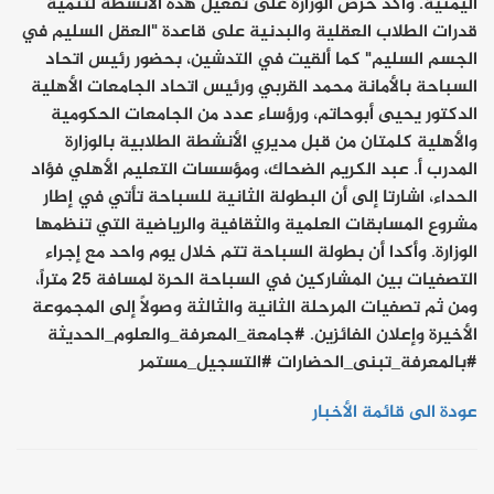
اليمنية. وأكد حرص الوزارة على تفعيل هذه الأنشطة لتنمية
قدرات الطلاب العقلية والبدنية على قاعدة "العقل السليم في
الجسم السليم" كما ألقيت في التدشين، بحضور رئيس اتحاد
السباحة بالأمانة محمد القربي ورئيس اتحاد الجامعات الأهلية
الدكتور يحيى أبوحاتم، ورؤساء عدد من الجامعات الحكومية
والأهلية كلمتان من قبل مديري الأنشطة الطلابية بالوزارة
المدرب أ. عبد الكريم الضحاك، ومؤسسات التعليم الأهلي فؤاد
الحداء، اشارتا إلى أن البطولة الثانية للسباحة تأتي في إطار
مشروع المسابقات العلمية والثقافية والرياضية التي تنظمها
الوزارة. وأكدا أن بطولة السباحة تتم خلال يوم واحد مع إجراء
التصفيات بين المشاركين في السباحة الحرة لمسافة 25 متراً،
ومن ثم تصفيات المرحلة الثانية والثالثة وصولاً إلى المجموعة
الأخيرة وإعلان الفائزين. #جامعة_المعرفة_والعلوم_الحديثة
#بالمعرفة_تبنى_الحضارات #التسجيل_مستمر
عودة الى قائمة الأخبار