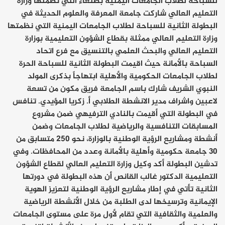
للسباحة لطلاب الجامعات اليمنية بصنعاء التي نظمتها وزارة
التعليم العالي شاركت جامعة المعرفة والعلوم الحديثة في
البطولة الثانية للسباحة لطلاب الجامعات اليمنية التي نظمتها
وزارة التعليم العالي ممثلة بقطاع الشؤون التعليمية بوزارة
التعليم العالي والبحث العلمي بالتنسيق مع فرع اتحاد
السباحة بالأمانة حيث اقيمت البطولة الثانية للسباحة الحرة
لطلاب الجامعات الحكومية والأهلية ابتهاجاً بذكرى المولد
النبوي الشريف شارك باسم الجامعة فريق مكون من تسعة
لاعبين واشراف مدير الانشطة الطلابي أ. زكريا المؤيدي. تنافس
في البطولة التي أقيمت بالنادي الترفيهي ضمن مشروع
المسابقات التنافسية والرياضية لطلاب الجامعات وضمن
أنشطة ومشاريع الرؤية الوطنية بالوزارة، نحو 250 متسابق من
30 جامعة حكومية وأهلية بالأمانة وعدد من المحافظات. وفي
تدشين البطولة أكد وكيل وزارة التعليم العالي لقطاع الشؤون
التعليمية الدكتور غالب القانص أن هذه البطولة في دورتها
الثانية تأتي في إطار مشاريع الرؤية الوطنية لتعزيز الهوية
الإيمانية وترسيخها لدى الطلبة من خلال الأنشطة الرياضية
والعلمية والثقافية التي تقام لأول مرة على مستوى الجامعات